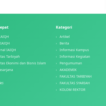
Cepat
Kategori
IAIQH
Artikel
IAIQH
Berita
rnal IAIQH
Informasi Kampus
ltas Tarbiyah
Informasi Kegiatan
ltas Ekonimi dan Bisnis Islam
Pengumuman
asarjana
AKADEMIK
S
FAKULTAS TARBIYAH
kti
FAKULTAS SYARIAH
KOLOM REKTOR