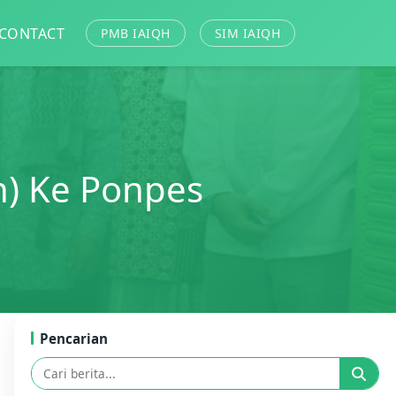
CONTACT
PMB IAIQH
SIM IAIQH
) Ke Ponpes
Pencarian