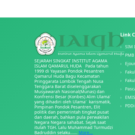
Link 
SIM 
PMB 
SEJARAH SINGKAT INSTITUT AGAMA
Ejou
ISLAM QAMARUL HUDA Pada tahun
1999 di Yayasan Pondok Pesantren
Faku
Qamarul Huda Bagu Kecamatan
Faku
Pringgarata Lombok Tengah Nusa
Tenggara Barat diselenggarakan
Pasc
Musyawarah Nasional(Munas) dan
Konfrensi Besar (Konbes) Alim Ulama'
EMI
yang dihadiri oleh Ulama' karismatik,
PDDi
Pimpinan Pondok Pesantren, Elit
politik dan pemerintah tingkat pusat
dan daerah, bahkan pula perwakilan
Negara Negara sahabat. Sejak saat
itulah TGH. Lalu Muhammad Turmudzi
Badruddin selaku......
More...