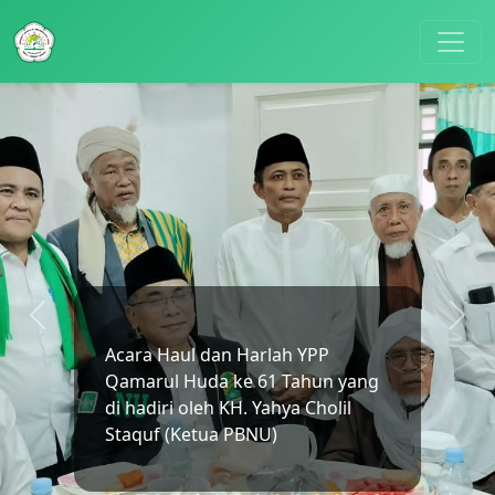
Acara Haul dan Harlah YPP
Qamarul Huda ke 61 Tahun yang
di hadiri oleh KH. Yahya Cholil
Staquf (Ketua PBNU)