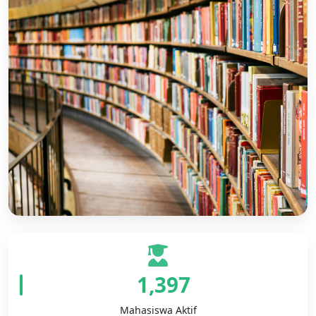
Video Profil Kampus
Saksikan profil lengkap Institut Agama Islam Qomarul
Huda.
1,397
Mahasiswa Aktif