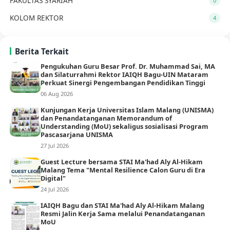
FAKULTAS SYARIAH
0
KOLOM REKTOR
4
Berita Terkait
Pengukuhan Guru Besar Prof. Dr. Muhammad Sai, MA
dan Silaturrahmi Rektor IAIQH Bagu-UIN Mataram
Perkuat Sinergi Pengembangan Pendidikan Tinggi
06 Aug 2026
Kunjungan Kerja Universitas Islam Malang (UNISMA)
dan Penandatanganan Memorandum of
Understanding (MoU) sekaligus sosialisasi Program
Pascasarjana UNISMA
27 Jul 2026
Guest Lecture bersama STAI Ma'had Aly Al-Hikam
Malang Tema "Mental Resilience Calon Guru di Era
Digital"
24 Jul 2026
IAIQH Bagu dan STAI Ma'had Aly Al-Hikam Malang
Resmi Jalin Kerja Sama melalui Penandatanganan
MoU